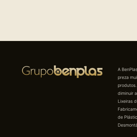
A BenPlas
preza mui
produtos.
diminuir 
Lixeiras d
Fabricamo
de Plásti
Desmontá