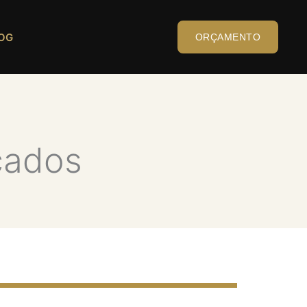
OG
ORÇAMENTO
cados