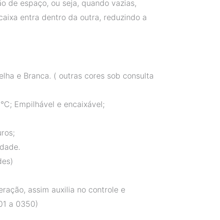
ão de espaço, ou seja, quando vazias,
ixa entra dentro da outra, reduzindo a
elha e Branca. ( outras cores sob consulta
°C; Empilhável e encaixável;
ros;
idade.
des)
ação, assim auxilia no controle e
01 a 0350)