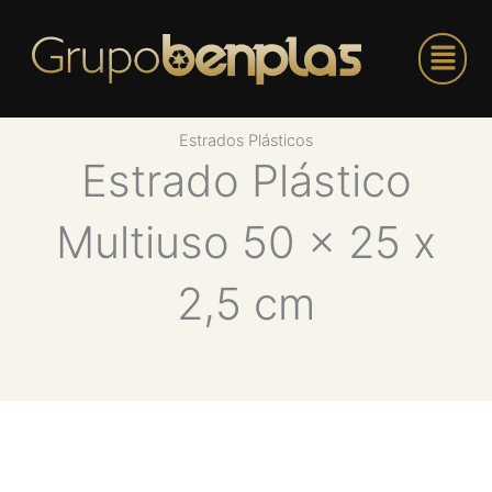
Ir
Menu
para
o
conteúdo
Estrados Plásticos
Estrado Plástico
Multiuso 50 x 25 x
2,5 cm