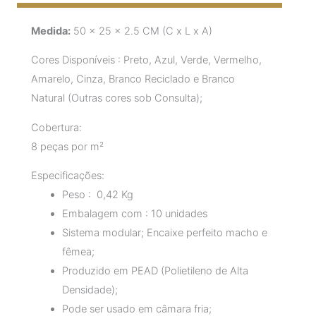
Medida:
50 x 25 x 2.5 CM (C x L x A)
Cores Disponíveis : Preto, Azul, Verde, Vermelho,
Amarelo, Cinza, Branco Reciclado e Branco
Natural (Outras cores sob Consulta);
Cobertura:
8 peças por m²
Especificações:
Peso : 0,42 Kg
Embalagem com : 10 unidades
Sistema modular; Encaixe perfeito macho e
fêmea;
Produzido em PEAD (Polietileno de Alta
Densidade);
Pode ser usado em câmara fria;